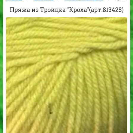
Пряжа из Троицка "Кроха"(арт.813428)